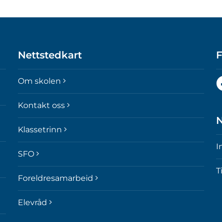
Nettstedkart
F
F
Om skolen
o
p
Kontakt oss
F
N
Klassetrinn
I
SFO
T
Foreldresamarbeid
Elevråd